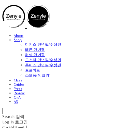
About
Shop
디킨스 만년필/수성펜
베른 만년필
러셀 만년필
오스터 만년필/수성펜
루이스 만년필/수성펜
프로젝트
소모품(잉크외)
Class
Guides
Press
Review
QnA
AS
Search
검색
Log In
로그인
Cart
장바구니