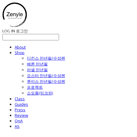
LOG IN
로그인
About
Shop
디킨스 만년필/수성펜
베른 만년필
러셀 만년필
오스터 만년필/수성펜
루이스 만년필/수성펜
프로젝트
소모품(잉크외)
Class
Guides
Press
Review
QnA
AS