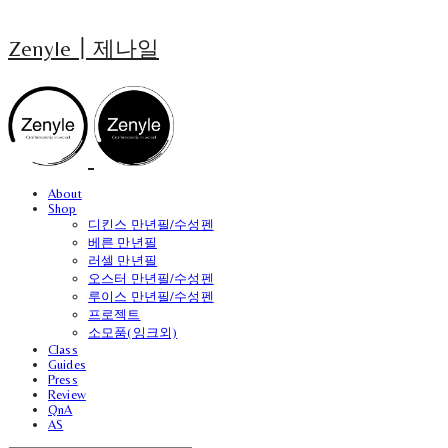
Zenyle┃제나일
About
Shop
디킨스 만년필/수성펜
베른 만년필
러셀 만년필
오스터 만년필/수성펜
루이스 만년필/수성펜
프로젝트
소모품(잉크외)
Class
Guides
Press
Review
QnA
AS