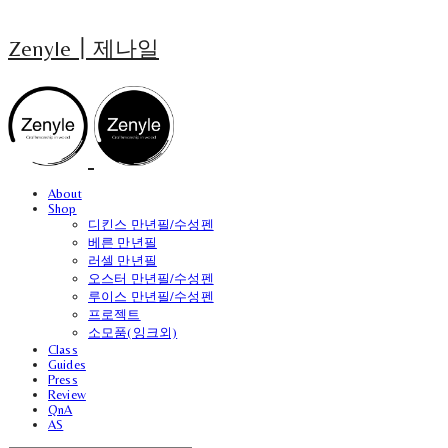
Zenyle┃제나일
About
Shop
디킨스 만년필/수성펜
베른 만년필
러셀 만년필
오스터 만년필/수성펜
루이스 만년필/수성펜
프로젝트
소모품(잉크외)
Class
Guides
Press
Review
QnA
AS