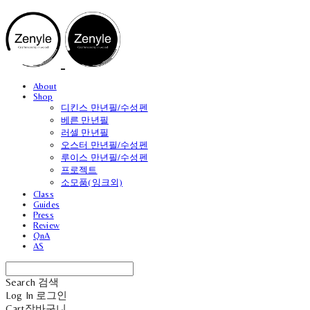
About
Shop
디킨스 만년필/수성펜
베른 만년필
러셀 만년필
오스터 만년필/수성펜
루이스 만년필/수성펜
프로젝트
소모품(잉크외)
Class
Guides
Press
Review
QnA
AS
Search
검색
Log In
로그인
Cart
장바구니