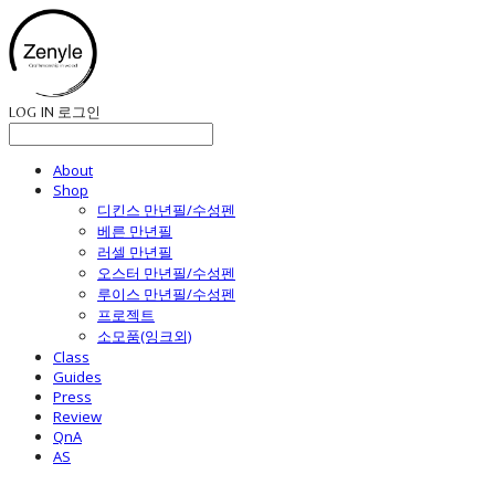
LOG IN
로그인
About
Shop
디킨스 만년필/수성펜
베른 만년필
러셀 만년필
오스터 만년필/수성펜
루이스 만년필/수성펜
프로젝트
소모품(잉크외)
Class
Guides
Press
Review
QnA
AS