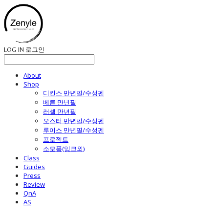
LOG IN
로그인
About
Shop
디킨스 만년필/수성펜
베른 만년필
러셀 만년필
오스터 만년필/수성펜
루이스 만년필/수성펜
프로젝트
소모품(잉크외)
Class
Guides
Press
Review
QnA
AS