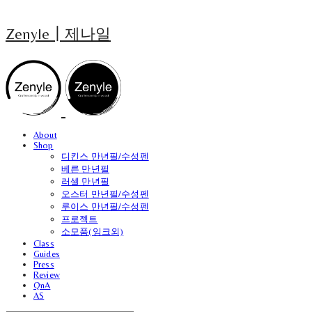
Zenyle┃제나일
About
Shop
디킨스 만년필/수성펜
베른 만년필
러셀 만년필
오스터 만년필/수성펜
루이스 만년필/수성펜
프로젝트
소모품(잉크외)
Class
Guides
Press
Review
QnA
AS