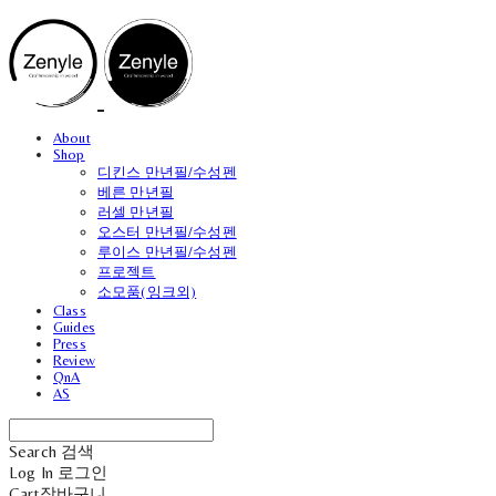
About
Shop
디킨스 만년필/수성펜
베른 만년필
러셀 만년필
오스터 만년필/수성펜
루이스 만년필/수성펜
프로젝트
소모품(잉크외)
Class
Guides
Press
Review
QnA
AS
Search
검색
Log In
로그인
Cart
장바구니