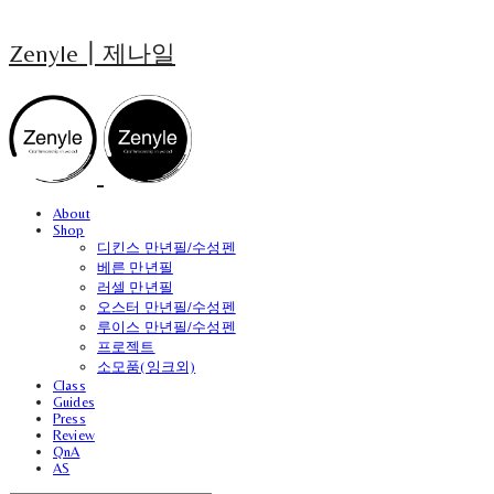
Zenyle┃제나일
About
Shop
디킨스 만년필/수성펜
베른 만년필
러셀 만년필
오스터 만년필/수성펜
루이스 만년필/수성펜
프로젝트
소모품(잉크외)
Class
Guides
Press
Review
QnA
AS