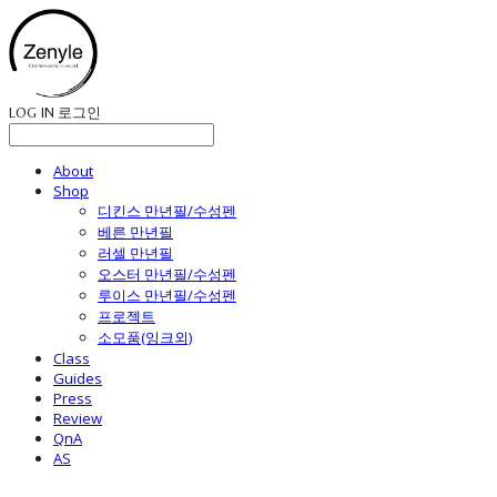
LOG IN
로그인
About
Shop
디킨스 만년필/수성펜
베른 만년필
러셀 만년필
오스터 만년필/수성펜
루이스 만년필/수성펜
프로젝트
소모품(잉크외)
Class
Guides
Press
Review
QnA
AS