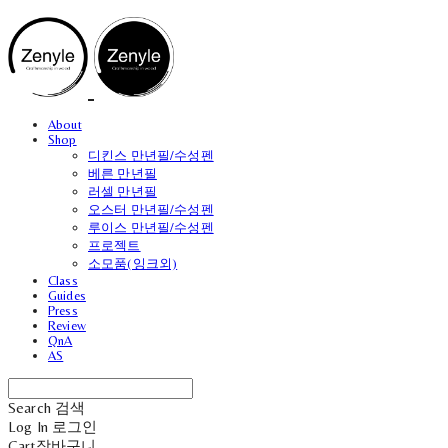
About
Shop
디킨스 만년필/수성펜
베른 만년필
러셀 만년필
오스터 만년필/수성펜
루이스 만년필/수성펜
프로젝트
소모품(잉크외)
Class
Guides
Press
Review
QnA
AS
Search
검색
Log In
로그인
Cart
장바구니