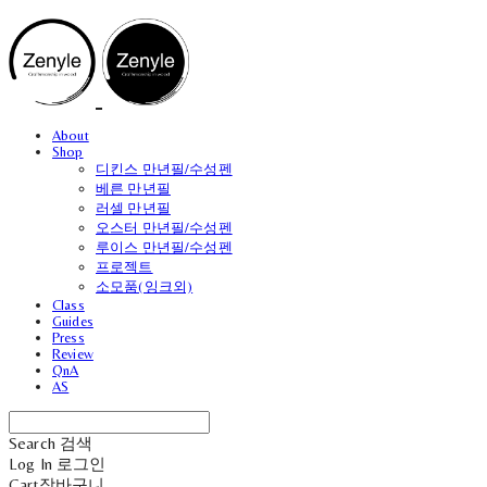
About
Shop
디킨스 만년필/수성펜
베른 만년필
러셀 만년필
오스터 만년필/수성펜
루이스 만년필/수성펜
프로젝트
소모품(잉크외)
Class
Guides
Press
Review
QnA
AS
Search
검색
Log In
로그인
Cart
장바구니