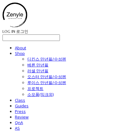
LOG IN
로그인
About
Shop
디킨스 만년필/수성펜
베른 만년필
러셀 만년필
오스터 만년필/수성펜
루이스 만년필/수성펜
프로젝트
소모품(잉크외)
Class
Guides
Press
Review
QnA
AS