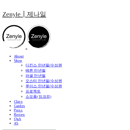
Zenyle┃제나일
About
Shop
디킨스 만년필/수성펜
베른 만년필
러셀 만년필
오스터 만년필/수성펜
루이스 만년필/수성펜
프로젝트
소모품(잉크외)
Class
Guides
Press
Review
QnA
AS