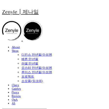
Zenyle┃제나일
About
Shop
디킨스 만년필/수성펜
베른 만년필
러셀 만년필
오스터 만년필/수성펜
루이스 만년필/수성펜
프로젝트
소모품(잉크외)
Class
Guides
Press
Review
QnA
AS