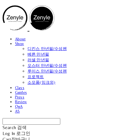
About
Shop
디킨스 만년필/수성펜
베른 만년필
러셀 만년필
오스터 만년필/수성펜
루이스 만년필/수성펜
프로젝트
소모품(잉크외)
Class
Guides
Press
Review
QnA
AS
Search
검색
Log In
로그인
Cart
장바구니