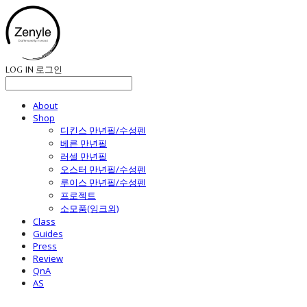
LOG IN
로그인
About
Shop
디킨스 만년필/수성펜
베른 만년필
러셀 만년필
오스터 만년필/수성펜
루이스 만년필/수성펜
프로젝트
소모품(잉크외)
Class
Guides
Press
Review
QnA
AS