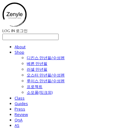
LOG IN
로그인
About
Shop
디킨스 만년필/수성펜
베른 만년필
러셀 만년필
오스터 만년필/수성펜
루이스 만년필/수성펜
프로젝트
소모품(잉크외)
Class
Guides
Press
Review
QnA
AS