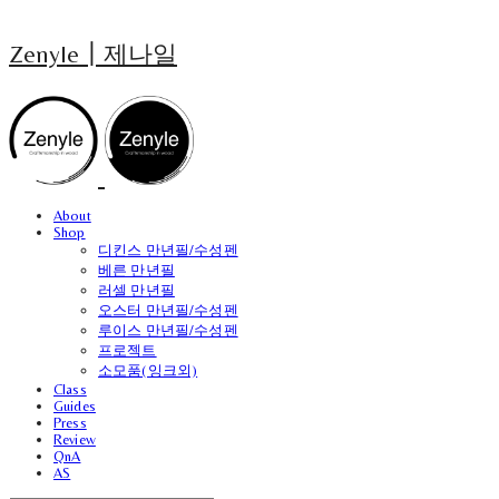
Zenyle┃제나일
About
Shop
디킨스 만년필/수성펜
베른 만년필
러셀 만년필
오스터 만년필/수성펜
루이스 만년필/수성펜
프로젝트
소모품(잉크외)
Class
Guides
Press
Review
QnA
AS