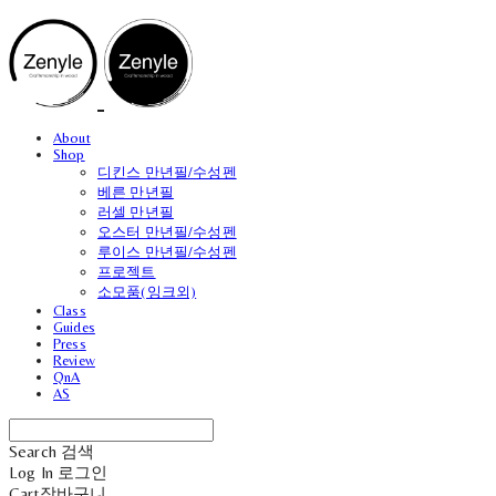
About
Shop
디킨스 만년필/수성펜
베른 만년필
러셀 만년필
오스터 만년필/수성펜
루이스 만년필/수성펜
프로젝트
소모품(잉크외)
Class
Guides
Press
Review
QnA
AS
Search
검색
Log In
로그인
Cart
장바구니