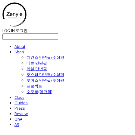
LOG IN
로그인
About
Shop
디킨스 만년필/수성펜
베른 만년필
러셀 만년필
오스터 만년필/수성펜
루이스 만년필/수성펜
프로젝트
소모품(잉크외)
Class
Guides
Press
Review
QnA
AS