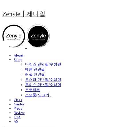
Zenyle┃제나일
About
Shop
디킨스 만년필/수성펜
베른 만년필
러셀 만년필
오스터 만년필/수성펜
루이스 만년필/수성펜
프로젝트
소모품(잉크외)
Class
Guides
Press
Review
QnA
AS