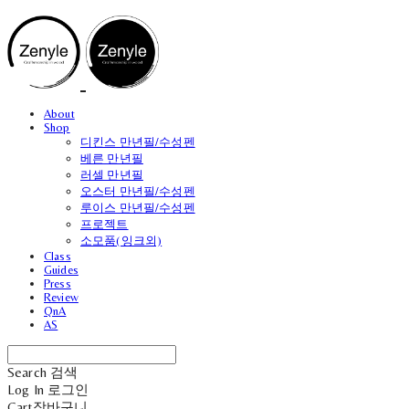
About
Shop
디킨스 만년필/수성펜
베른 만년필
러셀 만년필
오스터 만년필/수성펜
루이스 만년필/수성펜
프로젝트
소모품(잉크외)
Class
Guides
Press
Review
QnA
AS
Search
검색
Log In
로그인
Cart
장바구니