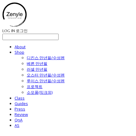
LOG IN
로그인
About
Shop
디킨스 만년필/수성펜
베른 만년필
러셀 만년필
오스터 만년필/수성펜
루이스 만년필/수성펜
프로젝트
소모품(잉크외)
Class
Guides
Press
Review
QnA
AS