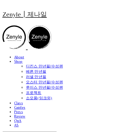
Zenyle┃제나일
About
Shop
디킨스 만년필/수성펜
베른 만년필
러셀 만년필
오스터 만년필/수성펜
루이스 만년필/수성펜
프로젝트
소모품(잉크외)
Class
Guides
Press
Review
QnA
AS