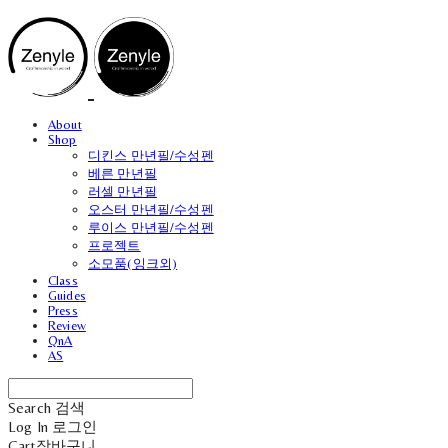
About
Shop
디킨스 만년필/수성펜
베른 만년필
러셀 만년필
오스터 만년필/수성펜
루이스 만년필/수성펜
프로젝트
소모품(잉크외)
Class
Guides
Press
Review
QnA
AS
Search
검색
Log In
로그인
Cart
장바구니