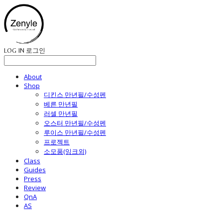
LOG IN
로그인
About
Shop
디킨스 만년필/수성펜
베른 만년필
러셀 만년필
오스터 만년필/수성펜
루이스 만년필/수성펜
프로젝트
소모품(잉크외)
Class
Guides
Press
Review
QnA
AS