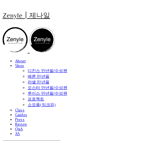
Zenyle┃제나일
About
Shop
디킨스 만년필/수성펜
베른 만년필
러셀 만년필
오스터 만년필/수성펜
루이스 만년필/수성펜
프로젝트
소모품(잉크외)
Class
Guides
Press
Review
QnA
AS