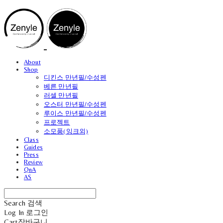
About
Shop
디킨스 만년필/수성펜
베른 만년필
러셀 만년필
오스터 만년필/수성펜
루이스 만년필/수성펜
프로젝트
소모품(잉크외)
Class
Guides
Press
Review
QnA
AS
Search
검색
Log In
로그인
Cart
장바구니