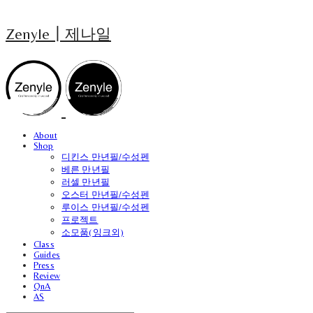
Zenyle┃제나일
About
Shop
디킨스 만년필/수성펜
베른 만년필
러셀 만년필
오스터 만년필/수성펜
루이스 만년필/수성펜
프로젝트
소모품(잉크외)
Class
Guides
Press
Review
QnA
AS