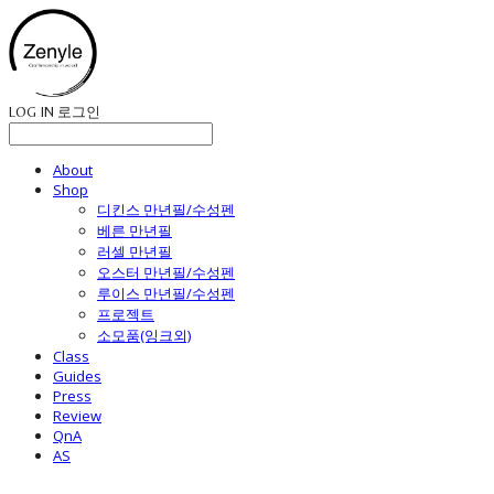
LOG IN
로그인
About
Shop
디킨스 만년필/수성펜
베른 만년필
러셀 만년필
오스터 만년필/수성펜
루이스 만년필/수성펜
프로젝트
소모품(잉크외)
Class
Guides
Press
Review
QnA
AS