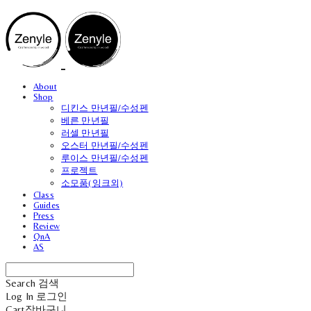
About
Shop
디킨스 만년필/수성펜
베른 만년필
러셀 만년필
오스터 만년필/수성펜
루이스 만년필/수성펜
프로젝트
소모품(잉크외)
Class
Guides
Press
Review
QnA
AS
Search
검색
Log In
로그인
Cart
장바구니