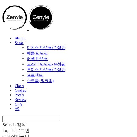
About
Shop
디킨스 만년필/수성펜
베른 만년필
러셀 만년필
오스터 만년필/수성펜
루이스 만년필/수성펜
프로젝트
소모품(잉크외)
Class
Guides
Press
Review
QnA
AS
Search
검색
Log In
로그인
Cart
장바구니