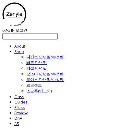
LOG IN
로그인
About
Shop
디킨스 만년필/수성펜
베른 만년필
러셀 만년필
오스터 만년필/수성펜
루이스 만년필/수성펜
프로젝트
소모품(잉크외)
Class
Guides
Press
Review
QnA
AS