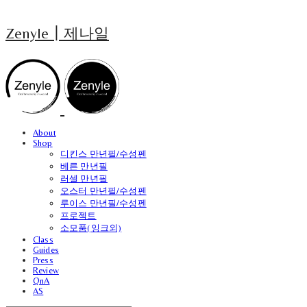
Zenyle┃제나일
About
Shop
디킨스 만년필/수성펜
베른 만년필
러셀 만년필
오스터 만년필/수성펜
루이스 만년필/수성펜
프로젝트
소모품(잉크외)
Class
Guides
Press
Review
QnA
AS