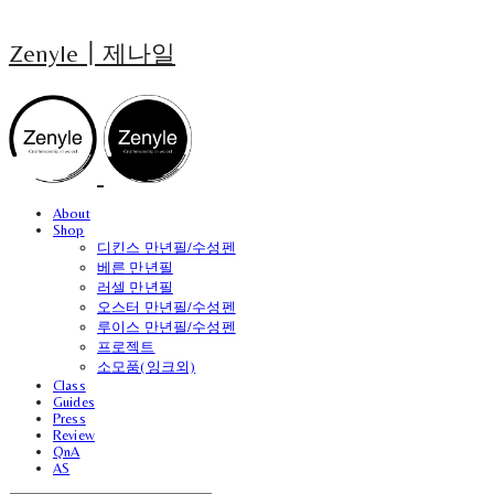
Zenyle┃제나일
About
Shop
디킨스 만년필/수성펜
베른 만년필
러셀 만년필
오스터 만년필/수성펜
루이스 만년필/수성펜
프로젝트
소모품(잉크외)
Class
Guides
Press
Review
QnA
AS