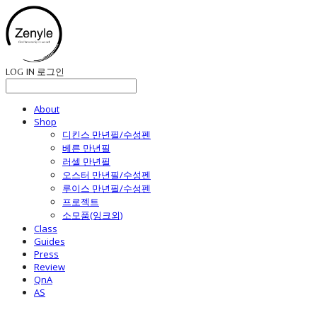
LOG IN
로그인
About
Shop
디킨스 만년필/수성펜
베른 만년필
러셀 만년필
오스터 만년필/수성펜
루이스 만년필/수성펜
프로젝트
소모품(잉크외)
Class
Guides
Press
Review
QnA
AS