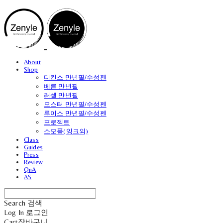
About
Shop
디킨스 만년필/수성펜
베른 만년필
러셀 만년필
오스터 만년필/수성펜
루이스 만년필/수성펜
프로젝트
소모품(잉크외)
Class
Guides
Press
Review
QnA
AS
Search
검색
Log In
로그인
Cart
장바구니