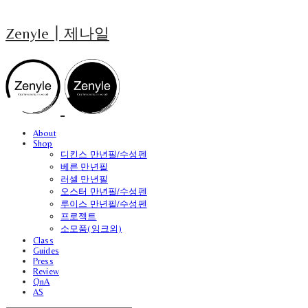
Zenyle┃제나일
About
Shop
디킨스 만년필/수성펜
베른 만년필
러셀 만년필
오스터 만년필/수성펜
루이스 만년필/수성펜
프로젝트
소모품(잉크외)
Class
Guides
Press
Review
QnA
AS