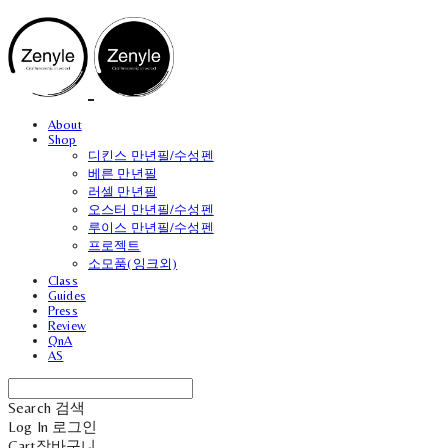
About
Shop
디킨스 만년필/수성펜
베른 만년필
러셀 만년필
오스터 만년필/수성펜
루이스 만년필/수성펜
프로젝트
소모품(잉크외)
Class
Guides
Press
Review
QnA
AS
Search
검색
Log In
로그인
Cart
장바구니