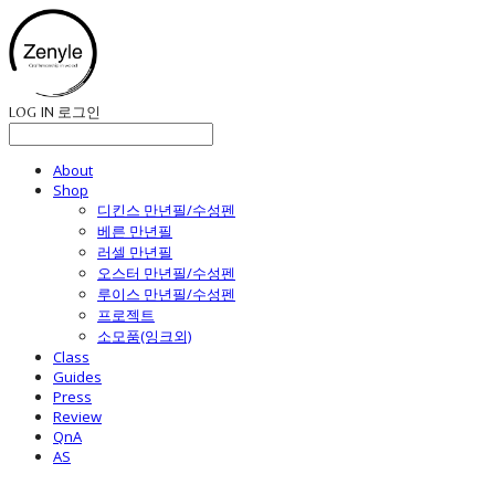
LOG IN
로그인
About
Shop
디킨스 만년필/수성펜
베른 만년필
러셀 만년필
오스터 만년필/수성펜
루이스 만년필/수성펜
프로젝트
소모품(잉크외)
Class
Guides
Press
Review
QnA
AS