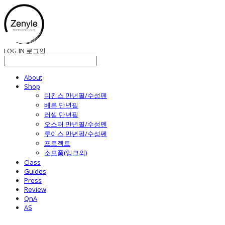
LOG IN
로그인
About
Shop
디킨스 만년필/수성펜
베른 만년필
러셀 만년필
오스터 만년필/수성펜
루이스 만년필/수성펜
프로젝트
소모품(잉크외)
Class
Guides
Press
Review
QnA
AS