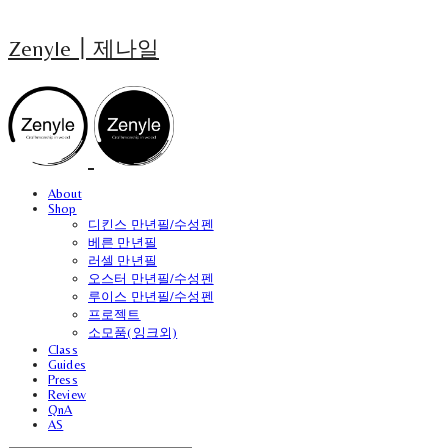
Zenyle┃제나일
About
Shop
디킨스 만년필/수성펜
베른 만년필
러셀 만년필
오스터 만년필/수성펜
루이스 만년필/수성펜
프로젝트
소모품(잉크외)
Class
Guides
Press
Review
QnA
AS