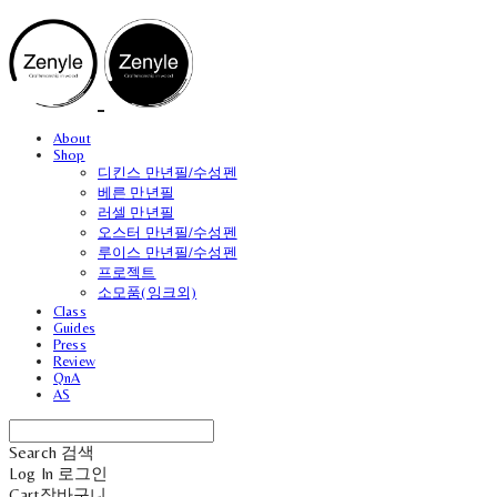
About
Shop
디킨스 만년필/수성펜
베른 만년필
러셀 만년필
오스터 만년필/수성펜
루이스 만년필/수성펜
프로젝트
소모품(잉크외)
Class
Guides
Press
Review
QnA
AS
Search
검색
Log In
로그인
Cart
장바구니