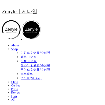
Zenyle┃제나일
About
Shop
디킨스 만년필/수성펜
베른 만년필
러셀 만년필
오스터 만년필/수성펜
루이스 만년필/수성펜
프로젝트
소모품(잉크외)
Class
Guides
Press
Review
QnA
AS