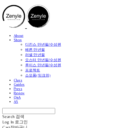
About
Shop
디킨스 만년필/수성펜
베른 만년필
러셀 만년필
오스터 만년필/수성펜
루이스 만년필/수성펜
프로젝트
소모품(잉크외)
Class
Guides
Press
Review
QnA
AS
Search
검색
Log In
로그인
Cart
장바구니