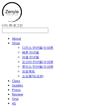
LOG IN
로그인
About
Shop
디킨스 만년필/수성펜
베른 만년필
러셀 만년필
오스터 만년필/수성펜
루이스 만년필/수성펜
프로젝트
소모품(잉크외)
Class
Guides
Press
Review
QnA
AS