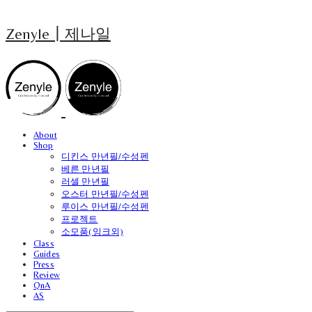
Zenyle┃제나일
About
Shop
디킨스 만년필/수성펜
베른 만년필
러셀 만년필
오스터 만년필/수성펜
루이스 만년필/수성펜
프로젝트
소모품(잉크외)
Class
Guides
Press
Review
QnA
AS