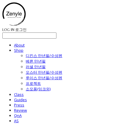
LOG IN
로그인
About
Shop
디킨스 만년필/수성펜
베른 만년필
러셀 만년필
오스터 만년필/수성펜
루이스 만년필/수성펜
프로젝트
소모품(잉크외)
Class
Guides
Press
Review
QnA
AS