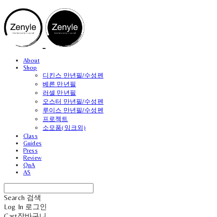
About
Shop
디킨스 만년필/수성펜
베른 만년필
러셀 만년필
오스터 만년필/수성펜
루이스 만년필/수성펜
프로젝트
소모품(잉크외)
Class
Guides
Press
Review
QnA
AS
Search
검색
Log In
로그인
Cart
장바구니