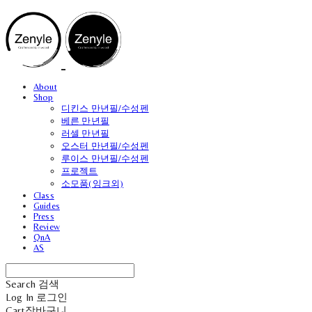
About
Shop
디킨스 만년필/수성펜
베른 만년필
러셀 만년필
오스터 만년필/수성펜
루이스 만년필/수성펜
프로젝트
소모품(잉크외)
Class
Guides
Press
Review
QnA
AS
Search
검색
Log In
로그인
Cart
장바구니