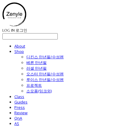
LOG IN
로그인
About
Shop
디킨스 만년필/수성펜
베른 만년필
러셀 만년필
오스터 만년필/수성펜
루이스 만년필/수성펜
프로젝트
소모품(잉크외)
Class
Guides
Press
Review
QnA
AS