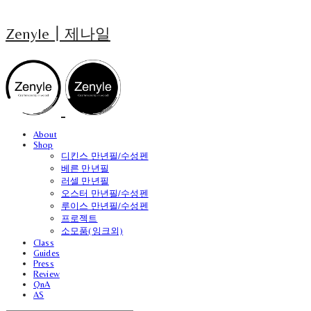
Zenyle┃제나일
About
Shop
디킨스 만년필/수성펜
베른 만년필
러셀 만년필
오스터 만년필/수성펜
루이스 만년필/수성펜
프로젝트
소모품(잉크외)
Class
Guides
Press
Review
QnA
AS