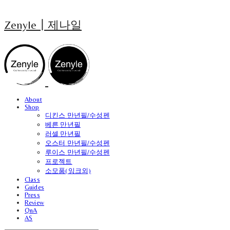
Zenyle┃제나일
About
Shop
디킨스 만년필/수성펜
베른 만년필
러셀 만년필
오스터 만년필/수성펜
루이스 만년필/수성펜
프로젝트
소모품(잉크외)
Class
Guides
Press
Review
QnA
AS