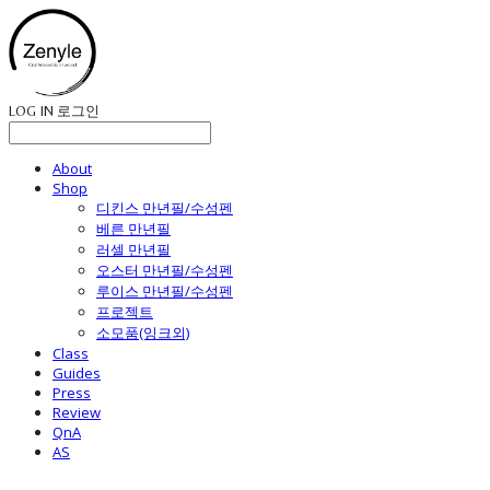
LOG IN
로그인
About
Shop
디킨스 만년필/수성펜
베른 만년필
러셀 만년필
오스터 만년필/수성펜
루이스 만년필/수성펜
프로젝트
소모품(잉크외)
Class
Guides
Press
Review
QnA
AS