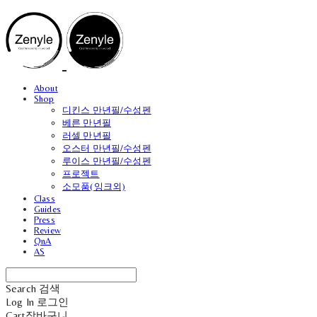
About
Shop
디킨스 만년필/수성펜
베른 만년필
러셀 만년필
오스터 만년필/수성펜
루이스 만년필/수성펜
프로젝트
소모품(잉크외)
Class
Guides
Press
Review
QnA
AS
Search
검색
Log In
로그인
Cart
장바구니