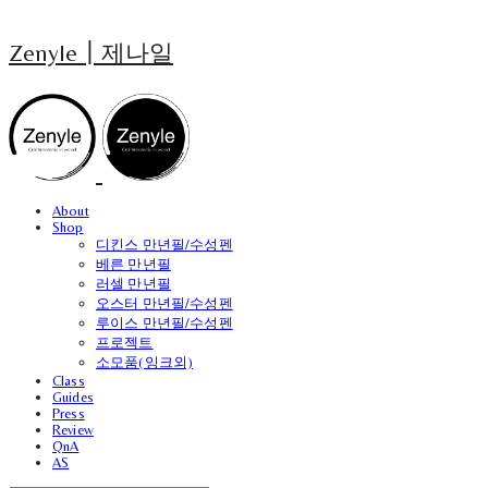
Zenyle┃제나일
About
Shop
디킨스 만년필/수성펜
베른 만년필
러셀 만년필
오스터 만년필/수성펜
루이스 만년필/수성펜
프로젝트
소모품(잉크외)
Class
Guides
Press
Review
QnA
AS