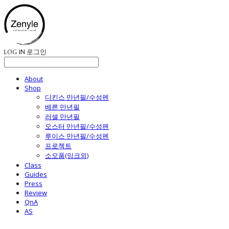
LOG IN
로그인
About
Shop
디킨스 만년필/수성펜
베른 만년필
러셀 만년필
오스터 만년필/수성펜
루이스 만년필/수성펜
프로젝트
소모품(잉크외)
Class
Guides
Press
Review
QnA
AS