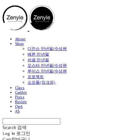
About
Shop
디킨스 만년필/수성펜
베른 만년필
러셀 만년필
오스터 만년필/수성펜
루이스 만년필/수성펜
프로젝트
소모품(잉크외)
Class
Guides
Press
Review
QnA
AS
Search
검색
Log In
로그인
Cart
장바구니