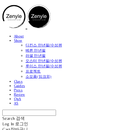
About
Shop
디킨스 만년필/수성펜
베른 만년필
러셀 만년필
오스터 만년필/수성펜
루이스 만년필/수성펜
프로젝트
소모품(잉크외)
Class
Guides
Press
Review
QnA
AS
Search
검색
Log In
로그인
Cart
장바구니