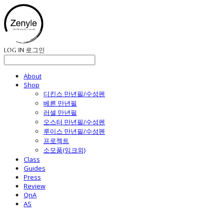
LOG IN
로그인
About
Shop
디킨스 만년필/수성펜
베른 만년필
러셀 만년필
오스터 만년필/수성펜
루이스 만년필/수성펜
프로젝트
소모품(잉크외)
Class
Guides
Press
Review
QnA
AS