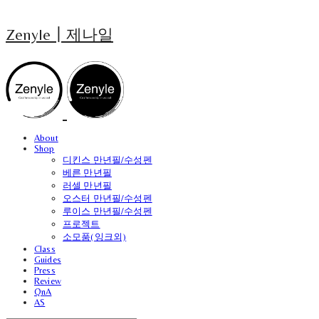
Zenyle┃제나일
About
Shop
디킨스 만년필/수성펜
베른 만년필
러셀 만년필
오스터 만년필/수성펜
루이스 만년필/수성펜
프로젝트
소모품(잉크외)
Class
Guides
Press
Review
QnA
AS