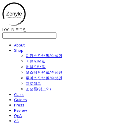
LOG IN
로그인
About
Shop
디킨스 만년필/수성펜
베른 만년필
러셀 만년필
오스터 만년필/수성펜
루이스 만년필/수성펜
프로젝트
소모품(잉크외)
Class
Guides
Press
Review
QnA
AS