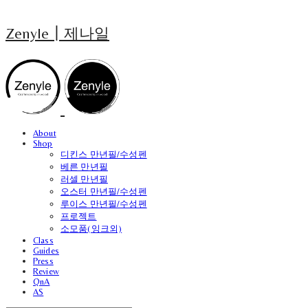
Zenyle┃제나일
About
Shop
디킨스 만년필/수성펜
베른 만년필
러셀 만년필
오스터 만년필/수성펜
루이스 만년필/수성펜
프로젝트
소모품(잉크외)
Class
Guides
Press
Review
QnA
AS