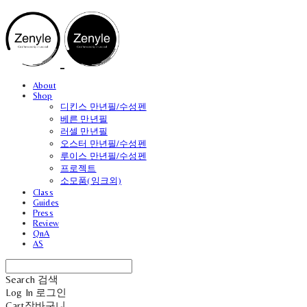
About
Shop
디킨스 만년필/수성펜
베른 만년필
러셀 만년필
오스터 만년필/수성펜
루이스 만년필/수성펜
프로젝트
소모품(잉크외)
Class
Guides
Press
Review
QnA
AS
Search
검색
Log In
로그인
Cart
장바구니