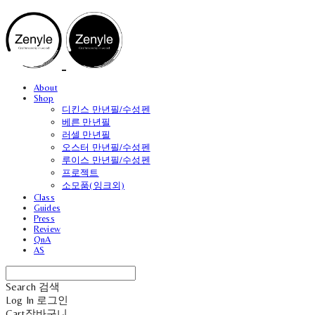
About
Shop
디킨스 만년필/수성펜
베른 만년필
러셀 만년필
오스터 만년필/수성펜
루이스 만년필/수성펜
프로젝트
소모품(잉크외)
Class
Guides
Press
Review
QnA
AS
Search
검색
Log In
로그인
Cart
장바구니