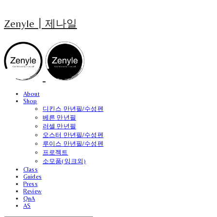
Zenyle┃제나일
About
Shop
디킨스 만년필/수성펜
베른 만년필
러셀 만년필
오스터 만년필/수성펜
루이스 만년필/수성펜
프로젝트
소모품(잉크외)
Class
Guides
Press
Review
QnA
AS