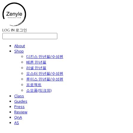
LOG IN
로그인
About
Shop
디킨스 만년필/수성펜
베른 만년필
러셀 만년필
오스터 만년필/수성펜
루이스 만년필/수성펜
프로젝트
소모품(잉크외)
Class
Guides
Press
Review
QnA
AS