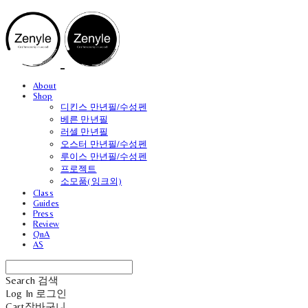
About
Shop
디킨스 만년필/수성펜
베른 만년필
러셀 만년필
오스터 만년필/수성펜
루이스 만년필/수성펜
프로젝트
소모품(잉크외)
Class
Guides
Press
Review
QnA
AS
Search
검색
Log In
로그인
Cart
장바구니