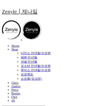
Zenyle┃제나일
About
Shop
디킨스 만년필/수성펜
베른 만년필
러셀 만년필
오스터 만년필/수성펜
루이스 만년필/수성펜
프로젝트
소모품(잉크외)
Class
Guides
Press
Review
QnA
AS