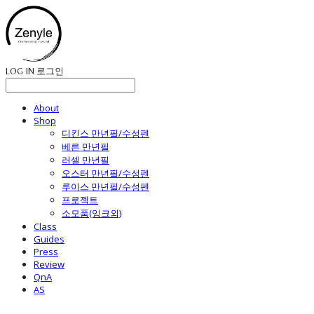
LOG IN
로그인
About
Shop
디킨스 만년필/수성펜
베른 만년필
러셀 만년필
오스터 만년필/수성펜
루이스 만년필/수성펜
프로젝트
소모품(잉크외)
Class
Guides
Press
Review
QnA
AS