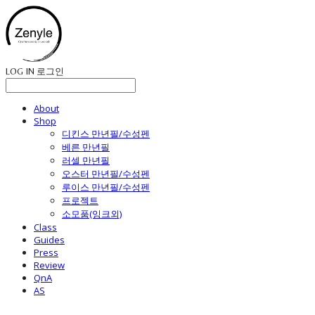
LOG IN
로그인
About
Shop
디킨스 만년필/수성펜
베른 만년필
러셀 만년필
오스터 만년필/수성펜
루이스 만년필/수성펜
프로젝트
소모품(잉크외)
Class
Guides
Press
Review
QnA
AS