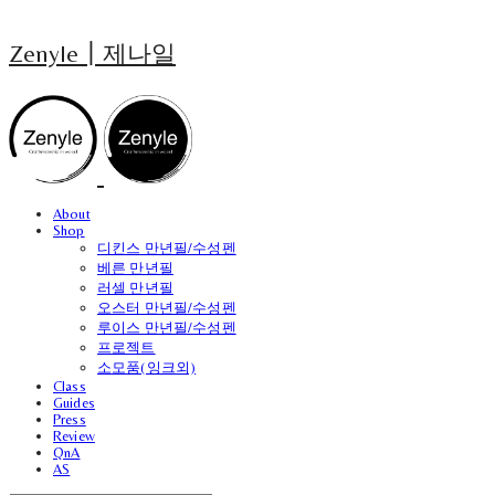
Zenyle┃제나일
About
Shop
디킨스 만년필/수성펜
베른 만년필
러셀 만년필
오스터 만년필/수성펜
루이스 만년필/수성펜
프로젝트
소모품(잉크외)
Class
Guides
Press
Review
QnA
AS