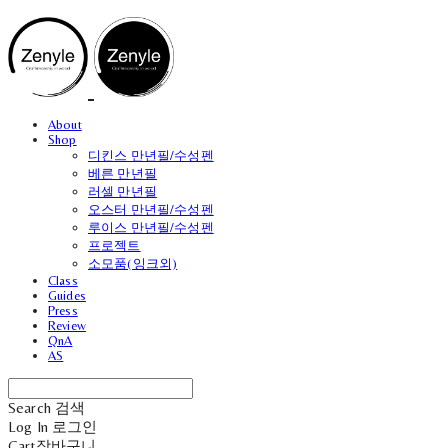
About
Shop
디킨스 만년필/수성펜
베른 만년필
러셀 만년필
오스터 만년필/수성펜
루이스 만년필/수성펜
프로젝트
소모품(잉크외)
Class
Guides
Press
Review
QnA
AS
Search
검색
Log In
로그인
Cart
장바구니