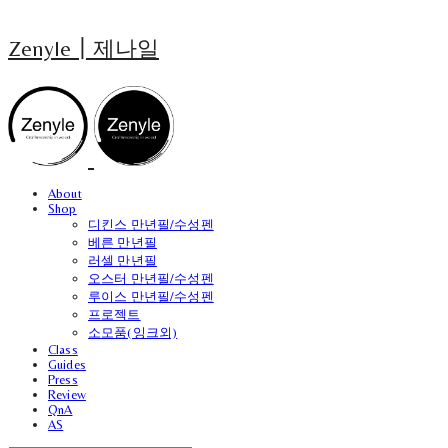
Zenyle┃제나일
About
Shop
디킨스 만년필/수성펜
베른 만년필
러셀 만년필
오스터 만년필/수성펜
루이스 만년필/수성펜
프로젝트
소모품(잉크외)
Class
Guides
Press
Review
QnA
AS