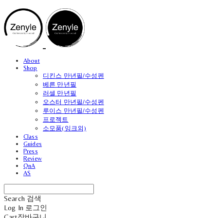
About
Shop
디킨스 만년필/수성펜
베른 만년필
러셀 만년필
오스터 만년필/수성펜
루이스 만년필/수성펜
프로젝트
소모품(잉크외)
Class
Guides
Press
Review
QnA
AS
Search
검색
Log In
로그인
Cart
장바구니