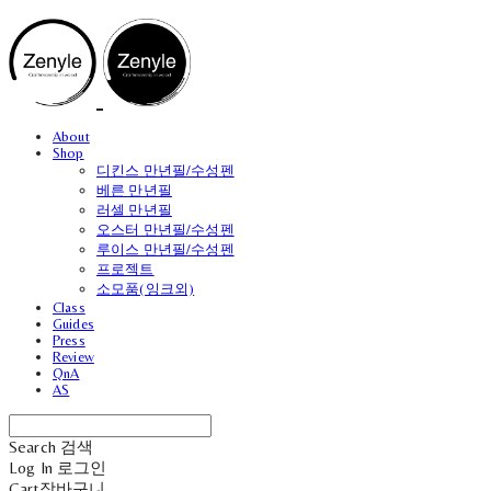
About
Shop
디킨스 만년필/수성펜
베른 만년필
러셀 만년필
오스터 만년필/수성펜
루이스 만년필/수성펜
프로젝트
소모품(잉크외)
Class
Guides
Press
Review
QnA
AS
Search
검색
Log In
로그인
Cart
장바구니