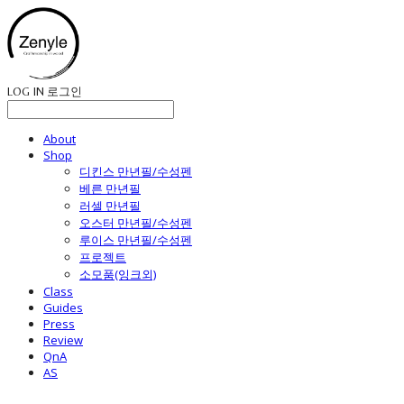
LOG IN
로그인
About
Shop
디킨스 만년필/수성펜
베른 만년필
러셀 만년필
오스터 만년필/수성펜
루이스 만년필/수성펜
프로젝트
소모품(잉크외)
Class
Guides
Press
Review
QnA
AS