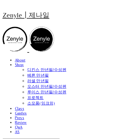
Zenyle┃제나일
About
Shop
디킨스 만년필/수성펜
베른 만년필
러셀 만년필
오스터 만년필/수성펜
루이스 만년필/수성펜
프로젝트
소모품(잉크외)
Class
Guides
Press
Review
QnA
AS