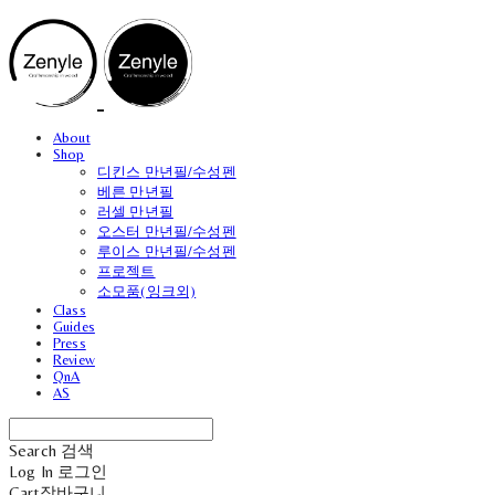
About
Shop
디킨스 만년필/수성펜
베른 만년필
러셀 만년필
오스터 만년필/수성펜
루이스 만년필/수성펜
프로젝트
소모품(잉크외)
Class
Guides
Press
Review
QnA
AS
Search
검색
Log In
로그인
Cart
장바구니