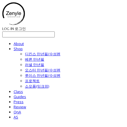
LOG IN
로그인
About
Shop
디킨스 만년필/수성펜
베른 만년필
러셀 만년필
오스터 만년필/수성펜
루이스 만년필/수성펜
프로젝트
소모품(잉크외)
Class
Guides
Press
Review
QnA
AS