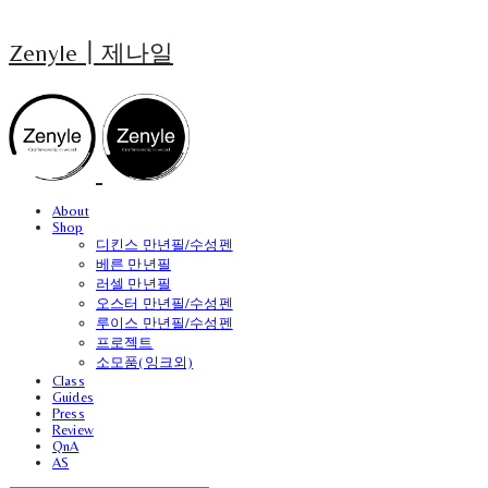
Zenyle┃제나일
About
Shop
디킨스 만년필/수성펜
베른 만년필
러셀 만년필
오스터 만년필/수성펜
루이스 만년필/수성펜
프로젝트
소모품(잉크외)
Class
Guides
Press
Review
QnA
AS