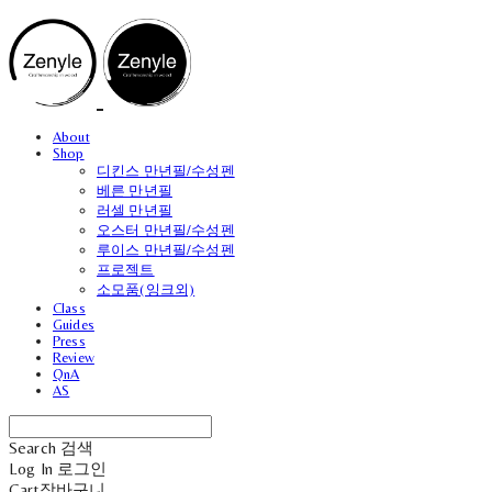
About
Shop
디킨스 만년필/수성펜
베른 만년필
러셀 만년필
오스터 만년필/수성펜
루이스 만년필/수성펜
프로젝트
소모품(잉크외)
Class
Guides
Press
Review
QnA
AS
Search
검색
Log In
로그인
Cart
장바구니