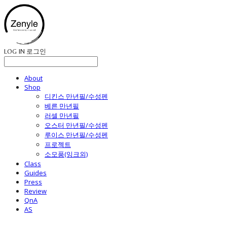
LOG IN
로그인
About
Shop
디킨스 만년필/수성펜
베른 만년필
러셀 만년필
오스터 만년필/수성펜
루이스 만년필/수성펜
프로젝트
소모품(잉크외)
Class
Guides
Press
Review
QnA
AS