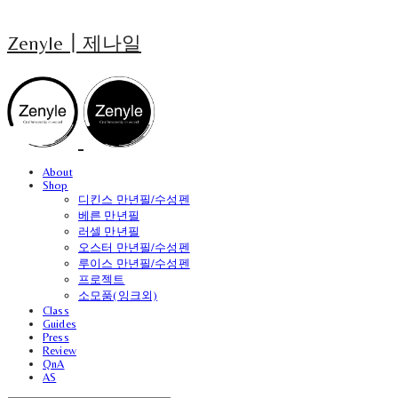
Zenyle┃제나일
About
Shop
디킨스 만년필/수성펜
베른 만년필
러셀 만년필
오스터 만년필/수성펜
루이스 만년필/수성펜
프로젝트
소모품(잉크외)
Class
Guides
Press
Review
QnA
AS