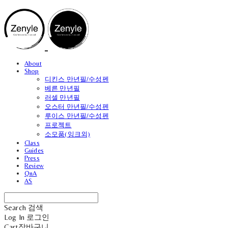
About
Shop
디킨스 만년필/수성펜
베른 만년필
러셀 만년필
오스터 만년필/수성펜
루이스 만년필/수성펜
프로젝트
소모품(잉크외)
Class
Guides
Press
Review
QnA
AS
Search
검색
Log In
로그인
Cart
장바구니