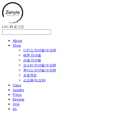
LOG IN
로그인
About
Shop
디킨스 만년필/수성펜
베른 만년필
러셀 만년필
오스터 만년필/수성펜
루이스 만년필/수성펜
프로젝트
소모품(잉크외)
Class
Guides
Press
Review
QnA
AS