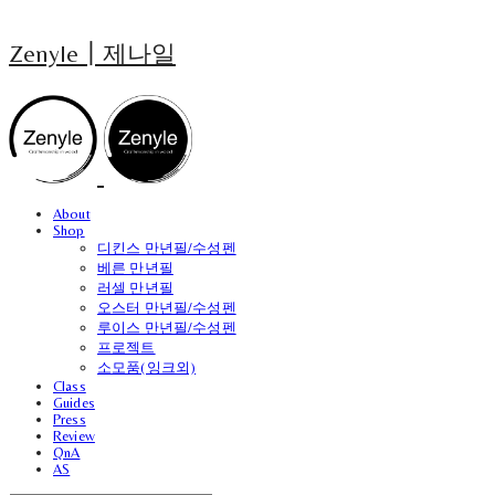
Zenyle┃제나일
About
Shop
디킨스 만년필/수성펜
베른 만년필
러셀 만년필
오스터 만년필/수성펜
루이스 만년필/수성펜
프로젝트
소모품(잉크외)
Class
Guides
Press
Review
QnA
AS