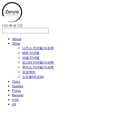
LOG IN
로그인
About
Shop
디킨스 만년필/수성펜
베른 만년필
러셀 만년필
오스터 만년필/수성펜
루이스 만년필/수성펜
프로젝트
소모품(잉크외)
Class
Guides
Press
Review
QnA
AS