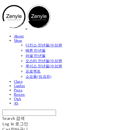
About
Shop
디킨스 만년필/수성펜
베른 만년필
러셀 만년필
오스터 만년필/수성펜
루이스 만년필/수성펜
프로젝트
소모품(잉크외)
Class
Guides
Press
Review
QnA
AS
Search
검색
Log In
로그인
Cart
장바구니