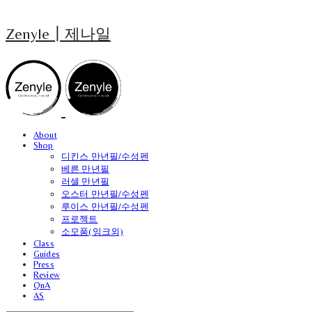
Zenyle┃제나일
About
Shop
디킨스 만년필/수성펜
베른 만년필
러셀 만년필
오스터 만년필/수성펜
루이스 만년필/수성펜
프로젝트
소모품(잉크외)
Class
Guides
Press
Review
QnA
AS