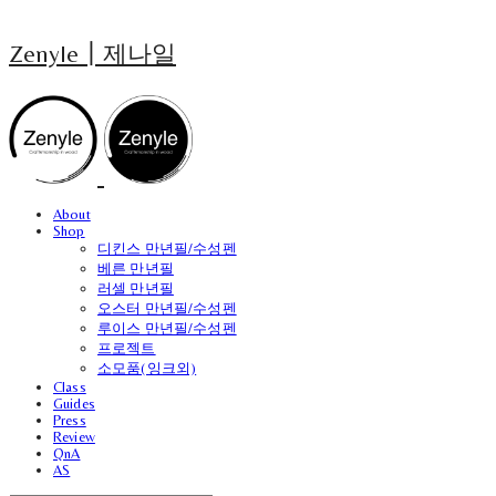
Zenyle┃제나일
About
Shop
디킨스 만년필/수성펜
베른 만년필
러셀 만년필
오스터 만년필/수성펜
루이스 만년필/수성펜
프로젝트
소모품(잉크외)
Class
Guides
Press
Review
QnA
AS