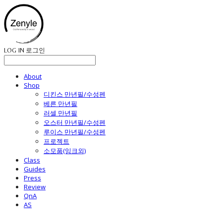
LOG IN
로그인
About
Shop
디킨스 만년필/수성펜
베른 만년필
러셀 만년필
오스터 만년필/수성펜
루이스 만년필/수성펜
프로젝트
소모품(잉크외)
Class
Guides
Press
Review
QnA
AS