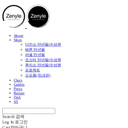
About
Shop
디킨스 만년필/수성펜
베른 만년필
러셀 만년필
오스터 만년필/수성펜
루이스 만년필/수성펜
프로젝트
소모품(잉크외)
Class
Guides
Press
Review
QnA
AS
Search
검색
Log In
로그인
Cart
장바구니