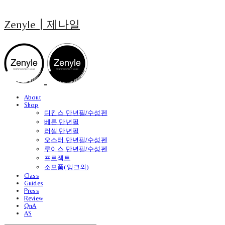
Zenyle┃제나일
About
Shop
디킨스 만년필/수성펜
베른 만년필
러셀 만년필
오스터 만년필/수성펜
루이스 만년필/수성펜
프로젝트
소모품(잉크외)
Class
Guides
Press
Review
QnA
AS