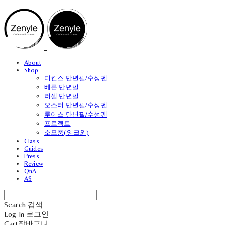
About
Shop
디킨스 만년필/수성펜
베른 만년필
러셀 만년필
오스터 만년필/수성펜
루이스 만년필/수성펜
프로젝트
소모품(잉크외)
Class
Guides
Press
Review
QnA
AS
Search
검색
Log In
로그인
Cart
장바구니