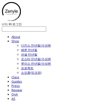
LOG IN
로그인
About
Shop
디킨스 만년필/수성펜
베른 만년필
러셀 만년필
오스터 만년필/수성펜
루이스 만년필/수성펜
프로젝트
소모품(잉크외)
Class
Guides
Press
Review
QnA
AS