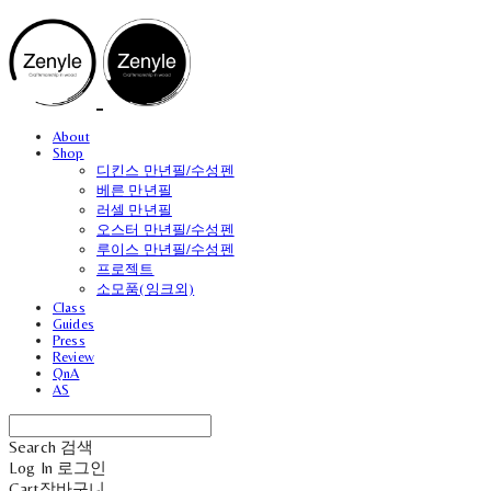
About
Shop
디킨스 만년필/수성펜
베른 만년필
러셀 만년필
오스터 만년필/수성펜
루이스 만년필/수성펜
프로젝트
소모품(잉크외)
Class
Guides
Press
Review
QnA
AS
Search
검색
Log In
로그인
Cart
장바구니