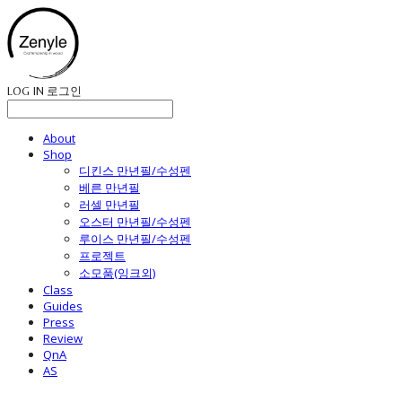
LOG IN
로그인
About
Shop
디킨스 만년필/수성펜
베른 만년필
러셀 만년필
오스터 만년필/수성펜
루이스 만년필/수성펜
프로젝트
소모품(잉크외)
Class
Guides
Press
Review
QnA
AS