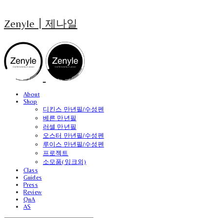
Zenyle┃제나일
About
Shop
디킨스 만년필/수성펜
베른 만년필
러셀 만년필
오스터 만년필/수성펜
루이스 만년필/수성펜
프로젝트
소모품(잉크외)
Class
Guides
Press
Review
QnA
AS