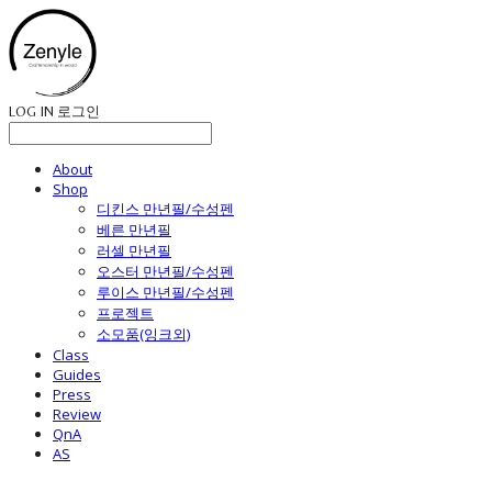
LOG IN
로그인
About
Shop
디킨스 만년필/수성펜
베른 만년필
러셀 만년필
오스터 만년필/수성펜
루이스 만년필/수성펜
프로젝트
소모품(잉크외)
Class
Guides
Press
Review
QnA
AS