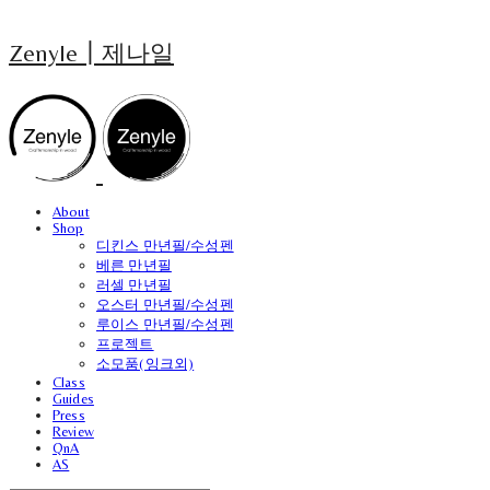
Zenyle┃제나일
About
Shop
디킨스 만년필/수성펜
베른 만년필
러셀 만년필
오스터 만년필/수성펜
루이스 만년필/수성펜
프로젝트
소모품(잉크외)
Class
Guides
Press
Review
QnA
AS