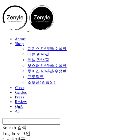
About
Shop
디킨스 만년필/수성펜
베른 만년필
러셀 만년필
오스터 만년필/수성펜
루이스 만년필/수성펜
프로젝트
소모품(잉크외)
Class
Guides
Press
Review
QnA
AS
Search
검색
Log In
로그인
Cart
장바구니