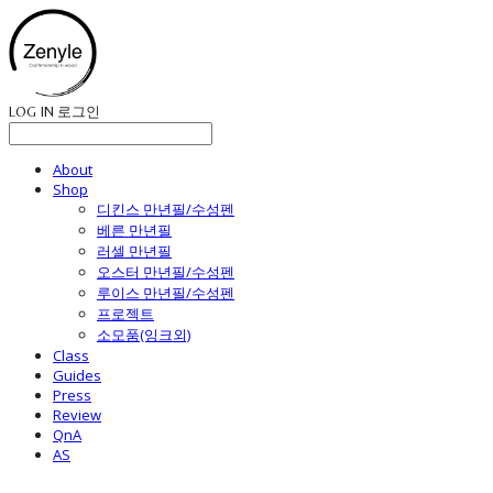
LOG IN
로그인
About
Shop
디킨스 만년필/수성펜
베른 만년필
러셀 만년필
오스터 만년필/수성펜
루이스 만년필/수성펜
프로젝트
소모품(잉크외)
Class
Guides
Press
Review
QnA
AS