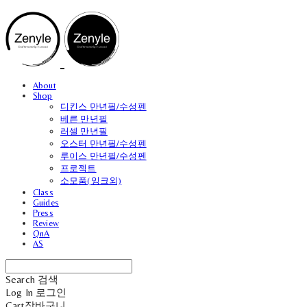
About
Shop
디킨스 만년필/수성펜
베른 만년필
러셀 만년필
오스터 만년필/수성펜
루이스 만년필/수성펜
프로젝트
소모품(잉크외)
Class
Guides
Press
Review
QnA
AS
Search
검색
Log In
로그인
Cart
장바구니