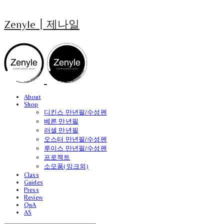
Zenyle┃제나일
About
Shop
디킨스 만년필/수성펜
베른 만년필
러셀 만년필
오스터 만년필/수성펜
루이스 만년필/수성펜
프로젝트
소모품(잉크외)
Class
Guides
Press
Review
QnA
AS