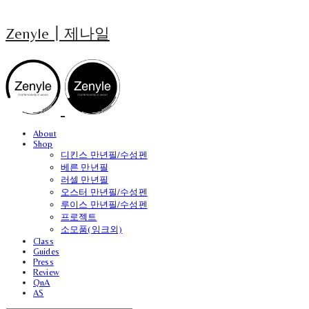
Zenyle┃제나일
About
Shop
디킨스 만년필/수성펜
베른 만년필
러셀 만년필
오스터 만년필/수성펜
루이스 만년필/수성펜
프로젝트
소모품(잉크외)
Class
Guides
Press
Review
QnA
AS