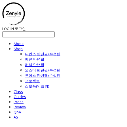
LOG IN
로그인
About
Shop
디킨스 만년필/수성펜
베른 만년필
러셀 만년필
오스터 만년필/수성펜
루이스 만년필/수성펜
프로젝트
소모품(잉크외)
Class
Guides
Press
Review
QnA
AS