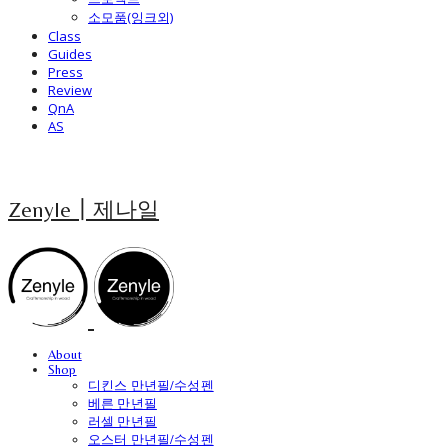
소모품(잉크외)
Class
Guides
Press
Review
QnA
AS
Zenyle┃제나일
About
Shop
디킨스 만년필/수성펜
베른 만년필
러셀 만년필
오스터 만년필/수성펜