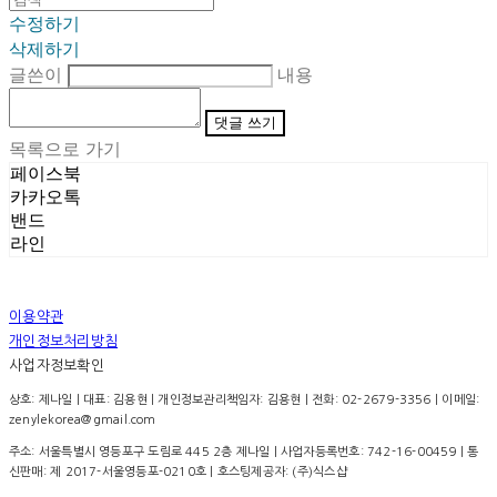
수정하기
삭제하기
글쓴이
내용
댓글 쓰기
목록으로 가기
페이스북
카카오톡
밴드
라인
이용약관
개인정보처리방침
사업자정보확인
상호: 제나일 | 대표: 김용현 | 개인정보관리책임자: 김용현 | 전화: 02-2679-3356 | 이메일:
zenylekorea@gmail.com
주소: 서울특별시 영등포구 도림로 445 2층 제나일 | 사업자등록번호:
742-16-00459
| 통
신판매:
제 2017-서울영등포-0210호
| 호스팅제공자: (주)식스샵