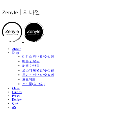
Zenyle┃제나일
About
Shop
디킨스 만년필/수성펜
베른 만년필
러셀 만년필
오스터 만년필/수성펜
루이스 만년필/수성펜
프로젝트
소모품(잉크외)
Class
Guides
Press
Review
QnA
AS