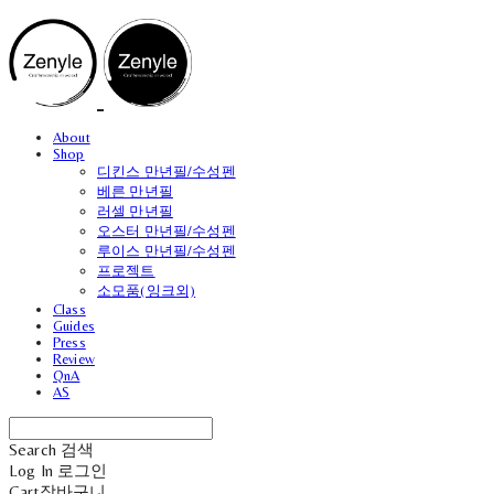
About
Shop
디킨스 만년필/수성펜
베른 만년필
러셀 만년필
오스터 만년필/수성펜
루이스 만년필/수성펜
프로젝트
소모품(잉크외)
Class
Guides
Press
Review
QnA
AS
Search
검색
Log In
로그인
Cart
장바구니