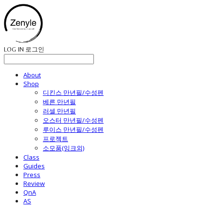
LOG IN
로그인
About
Shop
디킨스 만년필/수성펜
베른 만년필
러셀 만년필
오스터 만년필/수성펜
루이스 만년필/수성펜
프로젝트
소모품(잉크외)
Class
Guides
Press
Review
QnA
AS