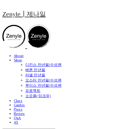
Zenyle┃제나일
About
Shop
디킨스 만년필/수성펜
베른 만년필
러셀 만년필
오스터 만년필/수성펜
루이스 만년필/수성펜
프로젝트
소모품(잉크외)
Class
Guides
Press
Review
QnA
AS