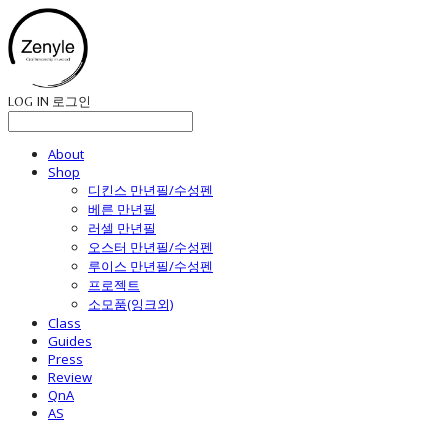
LOG IN
로그인
About
Shop
디킨스 만년필/수성펜
베른 만년필
러셀 만년필
오스터 만년필/수성펜
루이스 만년필/수성펜
프로젝트
소모품(잉크외)
Class
Guides
Press
Review
QnA
AS