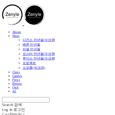
About
Shop
디킨스 만년필/수성펜
베른 만년필
러셀 만년필
오스터 만년필/수성펜
루이스 만년필/수성펜
프로젝트
소모품(잉크외)
Class
Guides
Press
Review
QnA
AS
Search
검색
Log In
로그인
Cart
장바구니