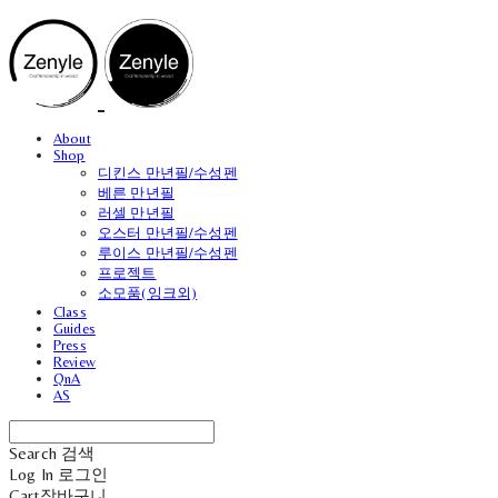
About
Shop
디킨스 만년필/수성펜
베른 만년필
러셀 만년필
오스터 만년필/수성펜
루이스 만년필/수성펜
프로젝트
소모품(잉크외)
Class
Guides
Press
Review
QnA
AS
Search
검색
Log In
로그인
Cart
장바구니