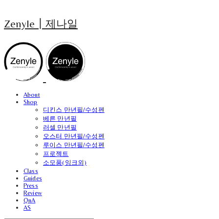
Zenyle┃제나일
About
Shop
디킨스 만년필/수성펜
베른 만년필
러셀 만년필
오스터 만년필/수성펜
루이스 만년필/수성펜
프로젝트
소모품(잉크외)
Class
Guides
Press
Review
QnA
AS