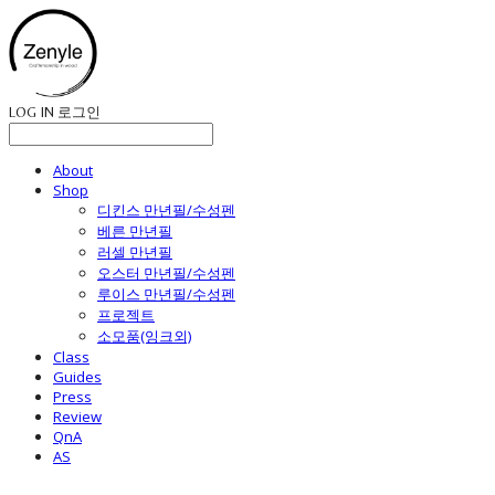
LOG IN
로그인
About
Shop
디킨스 만년필/수성펜
베른 만년필
러셀 만년필
오스터 만년필/수성펜
루이스 만년필/수성펜
프로젝트
소모품(잉크외)
Class
Guides
Press
Review
QnA
AS