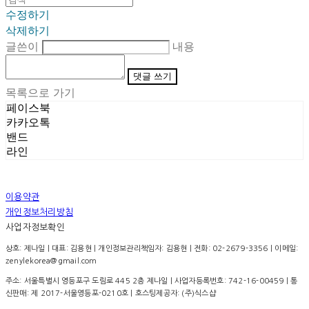
수정하기
삭제하기
글쓴이
내용
댓글 쓰기
목록으로 가기
페이스북
카카오톡
밴드
라인
이용약관
개인정보처리방침
사업자정보확인
상호: 제나일 | 대표: 김용현 | 개인정보관리책임자: 김용현 | 전화: 02-2679-3356 | 이메일:
zenylekorea@gmail.com
주소: 서울특별시 영등포구 도림로 445 2층 제나일 | 사업자등록번호:
742-16-00459
| 통
신판매:
제 2017-서울영등포-0210호
| 호스팅제공자: (주)식스샵