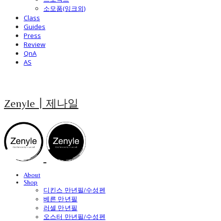
소모품(잉크외)
Class
Guides
Press
Review
QnA
AS
Zenyle┃제나일
About
Shop
디킨스 만년필/수성펜
베른 만년필
러셀 만년필
오스터 만년필/수성펜