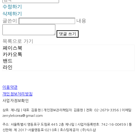
수정하기
삭제하기
글쓴이
내용
댓글 쓰기
목록으로 가기
페이스북
카카오톡
밴드
라인
이용약관
개인정보처리방침
사업자정보확인
상호: 제나일 | 대표: 김용현 | 개인정보관리책임자: 김용현 | 전화: 02-2679-3356 | 이메일:
zenylekorea@gmail.com
주소: 서울특별시 영등포구 도림로 445 2층 제나일 | 사업자등록번호:
742-16-00459
| 통
신판매:
제 2017-서울영등포-0210호
| 호스팅제공자: (주)식스샵