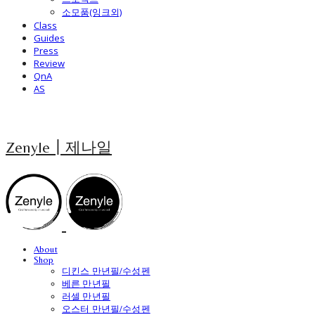
소모품(잉크외)
Class
Guides
Press
Review
QnA
AS
Zenyle┃제나일
About
Shop
디킨스 만년필/수성펜
베른 만년필
러셀 만년필
오스터 만년필/수성펜