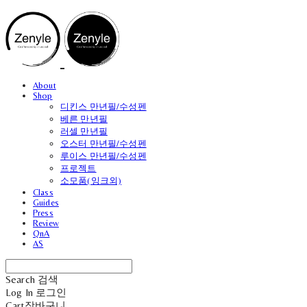
About
Shop
디킨스 만년필/수성펜
베른 만년필
러셀 만년필
오스터 만년필/수성펜
루이스 만년필/수성펜
프로젝트
소모품(잉크외)
Class
Guides
Press
Review
QnA
AS
Search
검색
Log In
로그인
Cart
장바구니