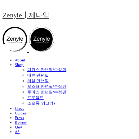
Zenyle┃제나일
About
Shop
디킨스 만년필/수성펜
베른 만년필
러셀 만년필
오스터 만년필/수성펜
루이스 만년필/수성펜
프로젝트
소모품(잉크외)
Class
Guides
Press
Review
QnA
AS