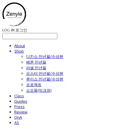
LOG IN
로그인
About
Shop
디킨스 만년필/수성펜
베른 만년필
러셀 만년필
오스터 만년필/수성펜
루이스 만년필/수성펜
프로젝트
소모품(잉크외)
Class
Guides
Press
Review
QnA
AS