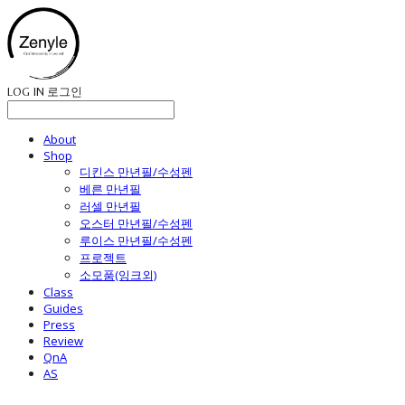
LOG IN
로그인
About
Shop
디킨스 만년필/수성펜
베른 만년필
러셀 만년필
오스터 만년필/수성펜
루이스 만년필/수성펜
프로젝트
소모품(잉크외)
Class
Guides
Press
Review
QnA
AS