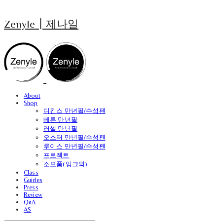
Zenyle┃제나일
About
Shop
디킨스 만년필/수성펜
베른 만년필
러셀 만년필
오스터 만년필/수성펜
루이스 만년필/수성펜
프로젝트
소모품(잉크외)
Class
Guides
Press
Review
QnA
AS