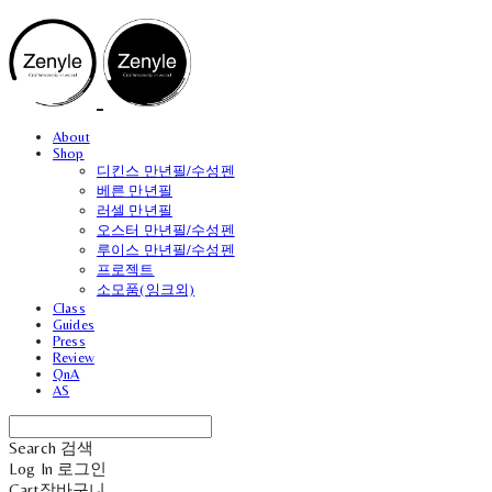
About
Shop
디킨스 만년필/수성펜
베른 만년필
러셀 만년필
오스터 만년필/수성펜
루이스 만년필/수성펜
프로젝트
소모품(잉크외)
Class
Guides
Press
Review
QnA
AS
Search
검색
Log In
로그인
Cart
장바구니