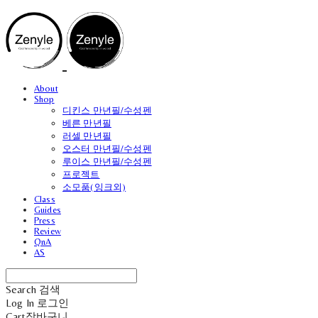
About
Shop
디킨스 만년필/수성펜
베른 만년필
러셀 만년필
오스터 만년필/수성펜
루이스 만년필/수성펜
프로젝트
소모품(잉크외)
Class
Guides
Press
Review
QnA
AS
Search
검색
Log In
로그인
Cart
장바구니