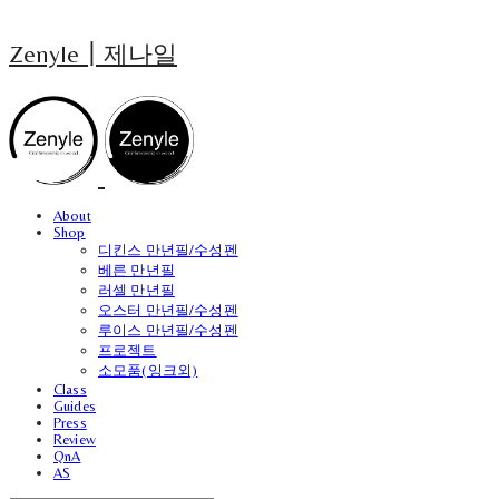
Zenyle┃제나일
About
Shop
디킨스 만년필/수성펜
베른 만년필
러셀 만년필
오스터 만년필/수성펜
루이스 만년필/수성펜
프로젝트
소모품(잉크외)
Class
Guides
Press
Review
QnA
AS