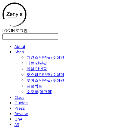
LOG IN
로그인
About
Shop
디킨스 만년필/수성펜
베른 만년필
러셀 만년필
오스터 만년필/수성펜
루이스 만년필/수성펜
프로젝트
소모품(잉크외)
Class
Guides
Press
Review
QnA
AS