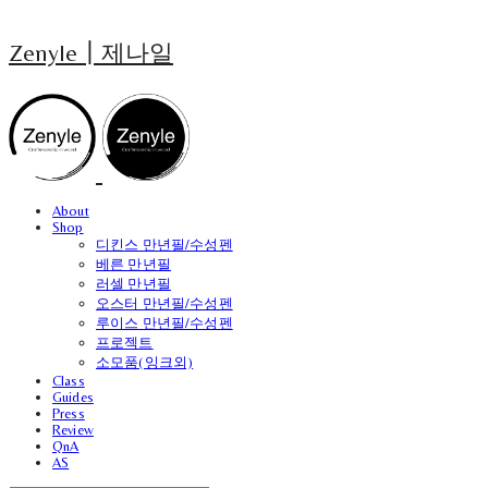
Zenyle┃제나일
About
Shop
디킨스 만년필/수성펜
베른 만년필
러셀 만년필
오스터 만년필/수성펜
루이스 만년필/수성펜
프로젝트
소모품(잉크외)
Class
Guides
Press
Review
QnA
AS