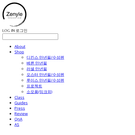
LOG IN
로그인
About
Shop
디킨스 만년필/수성펜
베른 만년필
러셀 만년필
오스터 만년필/수성펜
루이스 만년필/수성펜
프로젝트
소모품(잉크외)
Class
Guides
Press
Review
QnA
AS