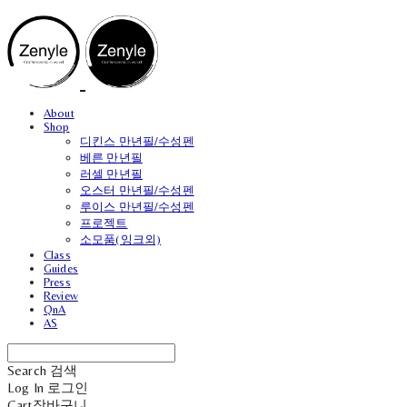
About
Shop
디킨스 만년필/수성펜
베른 만년필
러셀 만년필
오스터 만년필/수성펜
루이스 만년필/수성펜
프로젝트
소모품(잉크외)
Class
Guides
Press
Review
QnA
AS
Search
검색
Log In
로그인
Cart
장바구니