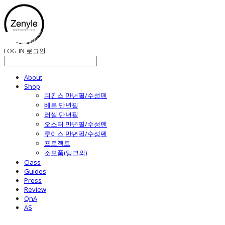
LOG IN
로그인
About
Shop
디킨스 만년필/수성펜
베른 만년필
러셀 만년필
오스터 만년필/수성펜
루이스 만년필/수성펜
프로젝트
소모품(잉크외)
Class
Guides
Press
Review
QnA
AS