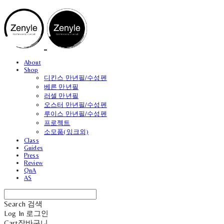
About
Shop
디킨스 만년필/수성펜
베른 만년필
러셀 만년필
오스터 만년필/수성펜
루이스 만년필/수성펜
프로젝트
소모품(잉크외)
Class
Guides
Press
Review
QnA
AS
Search
검색
Log In
로그인
Cart
장바구니