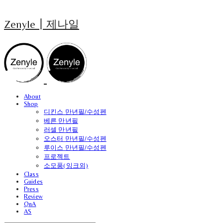
Zenyle┃제나일
About
Shop
디킨스 만년필/수성펜
베른 만년필
러셀 만년필
오스터 만년필/수성펜
루이스 만년필/수성펜
프로젝트
소모품(잉크외)
Class
Guides
Press
Review
QnA
AS