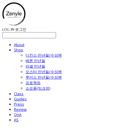
LOG IN
로그인
About
Shop
디킨스 만년필/수성펜
베른 만년필
러셀 만년필
오스터 만년필/수성펜
루이스 만년필/수성펜
프로젝트
소모품(잉크외)
Class
Guides
Press
Review
QnA
AS