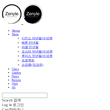
About
Shop
디킨스 만년필/수성펜
베른 만년필
러셀 만년필
오스터 만년필/수성펜
루이스 만년필/수성펜
프로젝트
소모품(잉크외)
Class
Guides
Press
Review
QnA
AS
Search
검색
Log In
로그인
Cart
장바구니