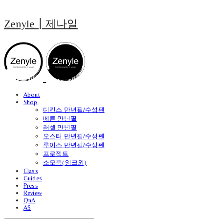
Zenyle┃제나일
About
Shop
디킨스 만년필/수성펜
베른 만년필
러셀 만년필
오스터 만년필/수성펜
루이스 만년필/수성펜
프로젝트
소모품(잉크외)
Class
Guides
Press
Review
QnA
AS