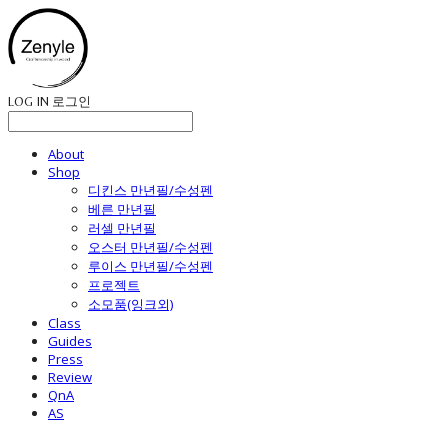
LOG IN
로그인
About
Shop
디킨스 만년필/수성펜
베른 만년필
러셀 만년필
오스터 만년필/수성펜
루이스 만년필/수성펜
프로젝트
소모품(잉크외)
Class
Guides
Press
Review
QnA
AS