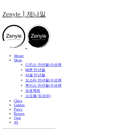
Zenyle┃제나일
About
Shop
디킨스 만년필/수성펜
베른 만년필
러셀 만년필
오스터 만년필/수성펜
루이스 만년필/수성펜
프로젝트
소모품(잉크외)
Class
Guides
Press
Review
QnA
AS