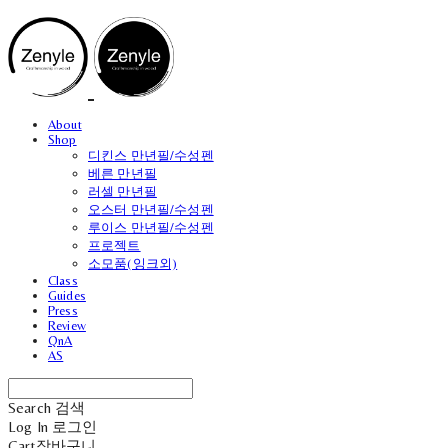
About
Shop
디킨스 만년필/수성펜
베른 만년필
러셀 만년필
오스터 만년필/수성펜
루이스 만년필/수성펜
프로젝트
소모품(잉크외)
Class
Guides
Press
Review
QnA
AS
Search
검색
Log In
로그인
Cart
장바구니